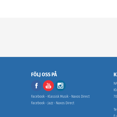
FÖLJ OSS PÅ
K
N
Kl
Facebook - Klassisk Musik - Naxos Direct
70
Facebook - Jazz - Naxos Direct
Te
E-