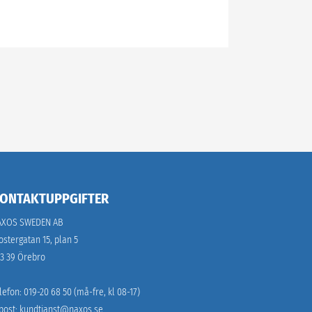
ONTAKTUPPGIFTER
AXOS SWEDEN AB
ostergatan 15, plan 5
3 39 Örebro
lefon: 019-20 68 50 (må-fre, kl 08-17)
post: 
kundtjanst@naxos.se