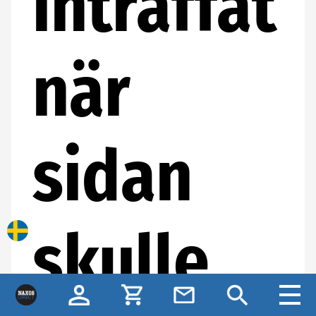
inträffat
när
sidan
skulle