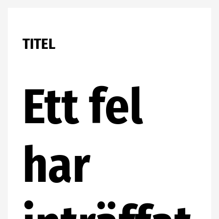
TITEL
Ett fel
har