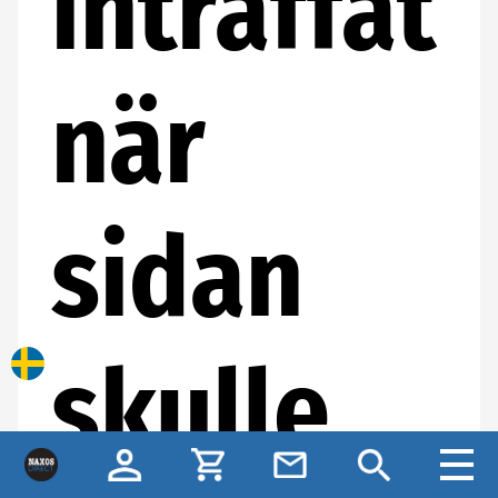
inträffat
när
sidan
skulle