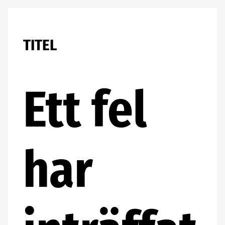
TITEL
Ett fel
har