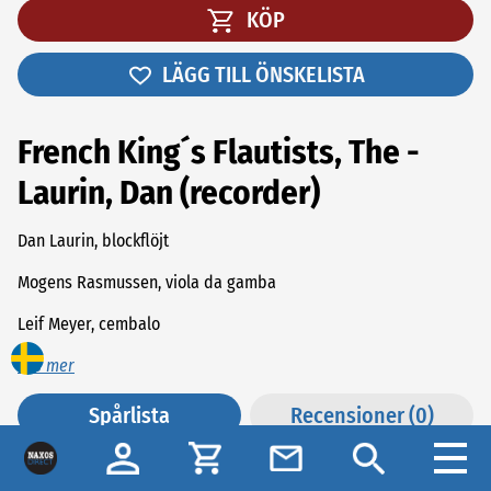
KÖP
LÄGG TILL ÖNSKELISTA
French King´s Flautists, The -
Laurin, Dan (recorder)
Dan Laurin, blockflöjt
Mogens Rasmussen, viola da gamba
Leif Meyer, cembalo
Läs mer
Dan Laurin - The French King´s Flautists
Spårlista
Recensioner (0)
MICHEL BLVET