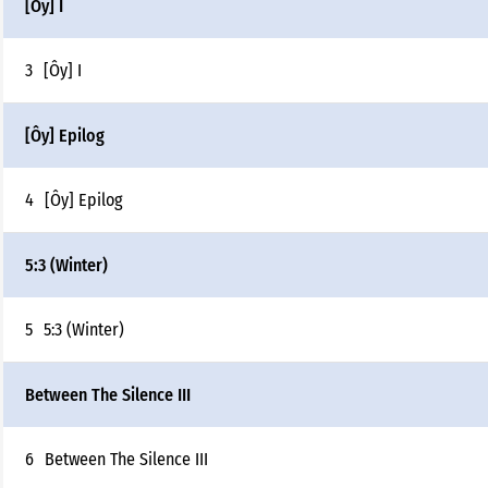
[Ôy] I
3
[Ôy] I
[Ôy] Epilog
4
[Ôy] Epilog
5:3 (Winter)
5
5:3 (Winter)
Between The Silence III
6
Between The Silence III