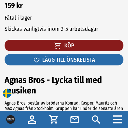
159 kr
Fåtal i lager
Skickas vanligtvis inom 2-5 arbetsdagar
KÖP
LÄGG TILL ÖNSKELISTA
Agnas Bros - Lycka till med
musiken
Agnas Bros. består av bröderna Konrad, Kasper, Mauritz och
Max Agnas från Stockholm. Gruppen har under de senaste åren
varit en av de mest aktuella unga grupperna på den svenska
jazzscenen. Bland annat mottog gruppen Monica Zetterlund-
stipendiet 2012. Sommaren 2014 gjordes två bejublade