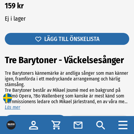
159 kr
Ej i lager
LÄGG TILL ÖNSKELISTA
Tre Barytoner - Väckelsesånger
Tre Barytoners kännemärke är andliga sånger som man känner
igen, framförda i ett medryckande arrangemang och härlig
stämsång.
Tre Barytoner består av Mikael Joumé med en bakgrund på
Malmö Opera, ?Bo Wallenberg som kanske är mest känd som
Barnmissionens ledare och Mikael Järlestrand, en av våra mest
älskade kyrkosångare. ?Tillsammans har de under sju år rest
Läs mer
land och rike runt och sjungit för fulla kyrkor. Den första skivan
hette Andliga klassiker och den har sålt i flera tusen exemplar.
Spårlista
Recensioner (0)
Något som Tre Barytoner ofta får höra efter sina konserter är?-
Detta var ett riktigt väckelsemöte! ?Därav namnet på nya