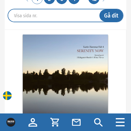
Gå dit
Karin Hammar Fab 4 - Serenity Now (LP)