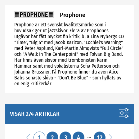
Prophone
Prophone är ett svenskt kvalitetsmärke som i
huvudsak ger ut jazzskivor. Flera av Prophones
utgåvor har fått mycket fin kritik, bl a Lina Nybergs CD
"Time", "Big 5" med Jacob Karlzon, "Lochiel's Warning"
med Peter Asplund, Karl-Martin Almqvists "Full Circle"
och "A Walk In The Centerpoint" med Tolvan Big Band.
Här finns även skivor med trombonisten Karin
Hammar samt med vokalisterna Sofia Petterson och
Johanna Grüssner. På Prophone finner du även Alice
Babs senaste skiva - "Don't Be Blue" - som hyllats av
en enig kritikerkår.
VISAR 274 ARTIKLAR
1
2
3
4
12